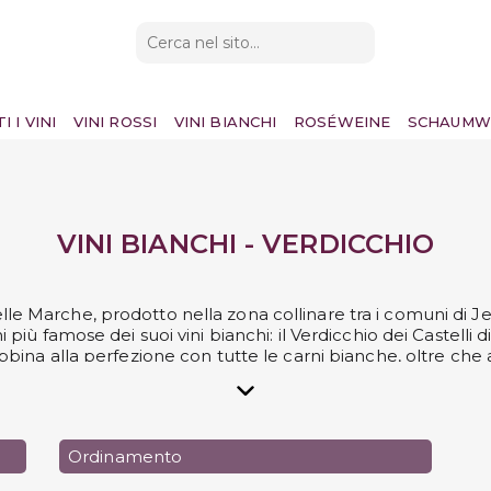
I I VINI
VINI ROSSI
VINI BIANCHI
ROSÉWEINE
SCHAUMW
VINI BIANCHI - VERDICCHIO
 delle Marche, prodotto nella zona collinare tra i comuni di 
iù famose dei suoi vini bianchi: il Verdicchio dei Castelli di 
abbina alla perfezione con tutte le carni bianche, oltre che 
asalFarneto a Buscareto, da Filodivino a Marotti Campi, le c
 su Svinando, pronte per essere degustate per una cena in 
Ordinamento