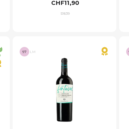
CHF11,90
S1639
97
LM