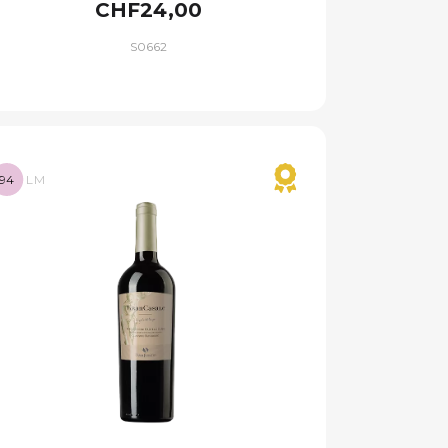
CHF24,00
S0662
94
LM