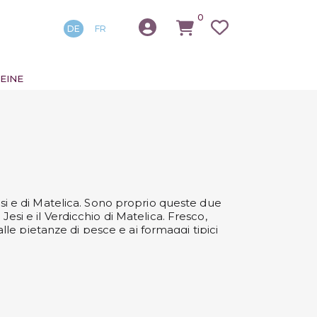
0
DE
FR
EINE
Jesi e di Matelica. Sono proprio queste due
Jesi e il Verdicchio di Matelica. Fresco,
alle pietanze di pesce e ai formaggi tipici
antine celebri per la loro produzione di
compagnia di grande effetto.