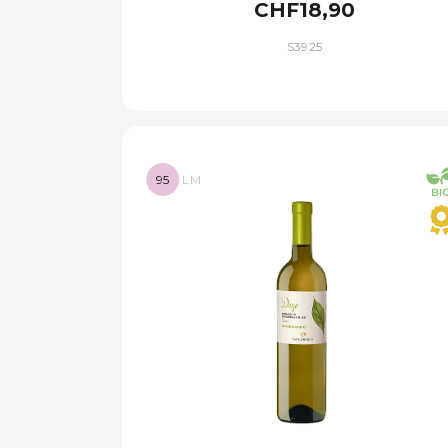
CHF18,90
S3925
95
LM