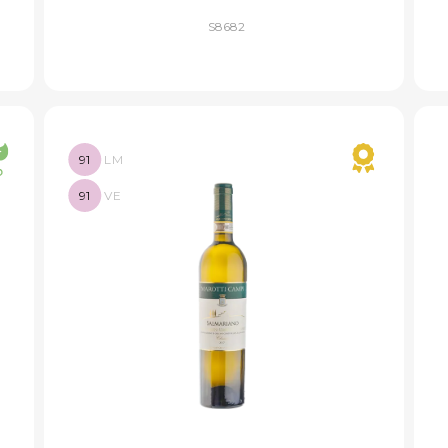
S8682
91
LM
91
VE