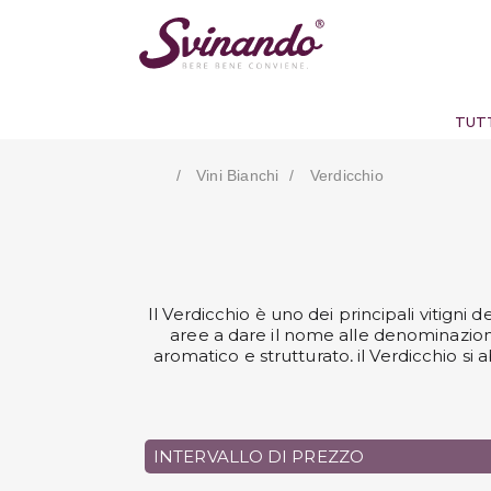
TUTT
Vini Bianchi
Verdicchio
Il Verdicchio è uno dei principali vitigni
aree a dare il nome alle denominazioni p
aromatico e strutturato, il Verdicchio si 
marchigiani, come quello di fossa. Da C
Verdicchio sono disponibili
INTERVALLO DI PREZZO