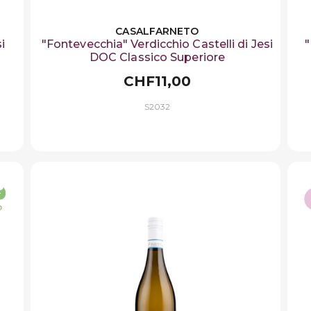
CASALFARNETO
i
"Fontevecchia" Verdicchio Castelli di Jesi
"
DOC Classico Superiore
CHF11,00
S2032