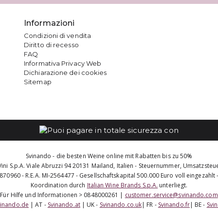
Informazioni
Condizioni di vendita
Diritto di recesso
FAQ
Informativa Privacy Web
Dichiarazione dei cookies
Sitemap
Svinando - die besten Weine online mit Rabatten bis zu 50%
Vini S.p.A. Viale Abruzzi 94 20131 Mailand, Italien - Steuernummer, Umsatzst
960 - R.E.A. MI-2564477 - Gesellschaftskapital 500.000 Euro voll eingezahlt - 
Koordination durch
Italian Wine Brands S.p.A.
unterliegt.
Für Hilfe und Informationen > 0848000261 |
customer.service@svinando.com
vinando.de
| AT -
Svinando.at
| UK -
Svinando.co.uk
| FR -
Svinando.fr
| BE -
Svi