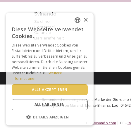
Svinando
×
Su di noi
Contattaci
Diese Webseite verwendet
GERMAN
Garanzie
Cookies.
Barrierefreiheit
FRENCH
Diese Website verwendet Cookies von
Erstanbietern und Drittanbietern, um Ihr
Surferlebnis zu verbessern und Anzeigen zu
personalisieren. Durch die Nutzung unserer
Website stimmen Sie allen Cookies gemäß
unserer Richtlinie zu.
Weitere
Informationen
ALLE AKZEPTIEREN
Svinando ist eine eingetragene Marke der Giordano 
ALLE ABLEHNEN
Handelsregister von Mailand, Monza-Brianza, Lodi 04642870
DETAILS ANZEIGEN
IT -
Svinando.com
| DE -
S
UNBEDINGT ERFORDERLICH