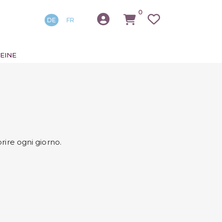
0
DE
FR
EINE
rire ogni giorno.