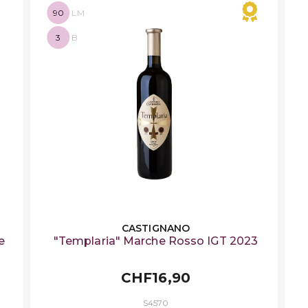
90
LM
3
B
CASTIGNANO
e
"Templaria" Marche Rosso IGT 2023
CHF16,90
S4570