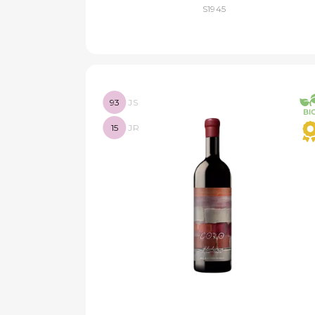
S1945
93
JS
15
JR