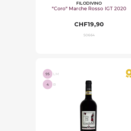
FILODIVINO
"Coro" Marche Rosso IGT 2020
CHF19,90
S0664
95
LM
4
B