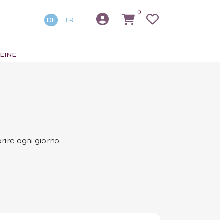
0
DE
FR
EINE
rire ogni giorno.