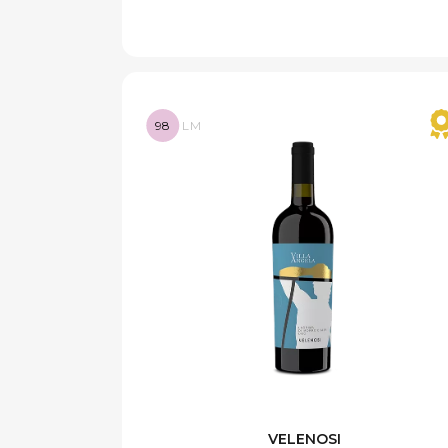
98
LM
VELENOSI