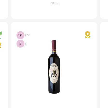
S3331
90
LM
3
B