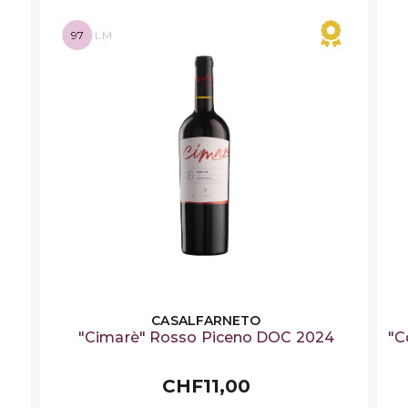
97
LM
CASALFARNETO
"Cimarè" Rosso Piceno DOC 2024
"C
CHF11,00