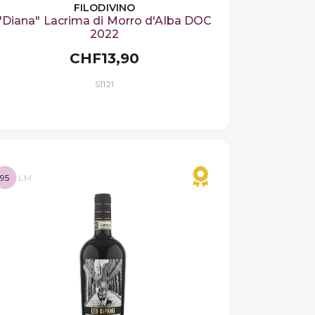
FILODIVINO
"Diana" Lacrima di Morro d'Alba DOC
2022
CHF13,90
S1121
95
LM