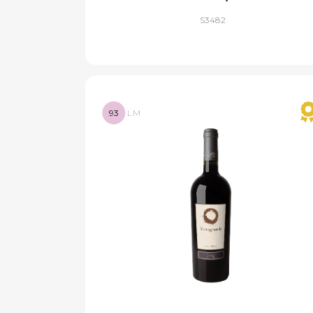
S3482
93
LM