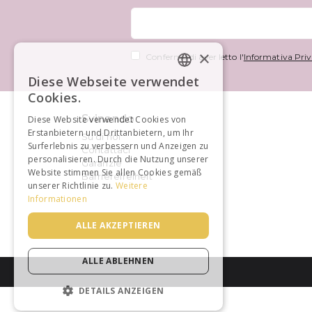
×
Confermo di aver letto l'
Informativa Priv
Diese Webseite verwendet
GERMAN
Cookies.
FRENCH
Svinando
Diese Website verwendet Cookies von
Erstanbietern und Drittanbietern, um Ihr
Su di noi
Surferlebnis zu verbessern und Anzeigen zu
Contattaci
personalisieren. Durch die Nutzung unserer
Garanzie
Website stimmen Sie allen Cookies gemäß
Barrierefreiheit
unserer Richtlinie zu.
Weitere
Informationen
ALLE AKZEPTIEREN
ALLE ABLEHNEN
DETAILS ANZEIGEN