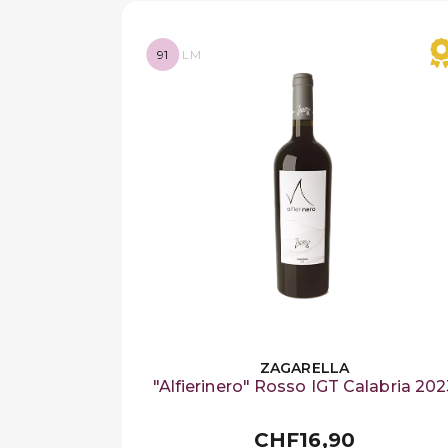
91
LM
ZAGARELLA
"Alfierinero" Rosso IGT Calabria 20
CHF16,90