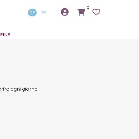
0
DE
FR
EINE
rire ogni giorno.