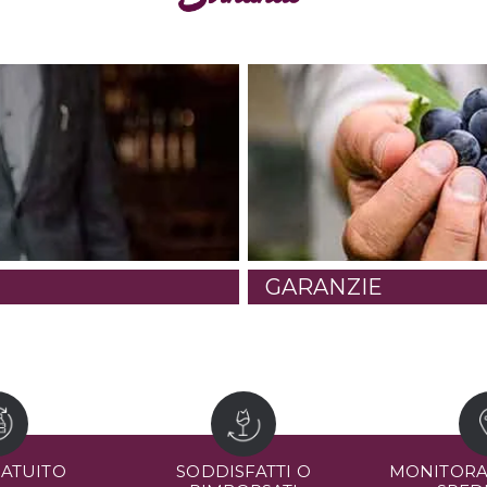
GARANZIE
RATUITO
SODDISFATTI O
MONITORA