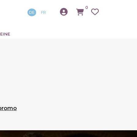
0
DE
FR
EINE
 promo