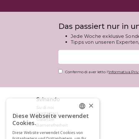
Das passiert nur in 
Jede Woche exklusive Sond
Tipps von unseren Experten, 
Confermo di aver letto l'
Informativa Priv
Svinando
×
Su di noi
Contattaci
Diese Webseite verwendet
GERMAN
Garanzie
Cookies.
Barrierefreiheit
FRENCH
Diese Website verwendet Cookies von
Erstanbietern und Drittanbietern, um Ihr