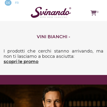
DE
FR
0
TUTTI I VINI
VINI BIANCHI -
VINI ROSSI
I prodotti che cerchi stanno arrivando, ma
VINI BIANCHI
non ti lasciamo a bocca asciutta:
scopri le promo
ROSÉWEINE
SCHAUMWEINE
LOGIN