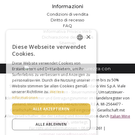
Informazioni
Condizioni di vendita
Diritto di recesso
FAQ
Informativa Privacy Web
×
Dichiarazione dei cookies
Sitemap
Diese Webseite verwendet
GERMAN
Cookies.
FRENCH
Diese Website verwendet Cookies von
Erstanbietern und Drittanbietern, um Ihr
Surferlebnis zu verbessern und Anzeigen zu
Svinando - die besten Weine online mit Rabatten bis zu 50%
personalisieren. Durch die Nutzung unserer
Svinando ist eine eingetragene Marke der Giordano Vini S.p.A. Viale
Website stimmen Sie allen Cookies gemäß
unserer Richtlinie zu.
Weitere
Abruzzi 94 20131 Mailand, Italien - Steuernummer, Umsatzsteuer-
Informationen
Identifikationsnummer und Eintragungsnummer im Handelsregister von
Mailand, Monza-Brianza, Lodi 04642870960 - R.E.A. MI-2564477 -
ALLE AKZEPTIEREN
Gesellschaftskapital 500.000 Euro voll eingezahlt - Gesellschaft mit
Alleingesellschafter, die der Leitung und Koordination durch
Italian Wine
Brands S.p.A.
unterliegt.
ALLE ABLEHNEN
Für Hilfe und Informationen > 0848000261 |
customer.service@svinando.com