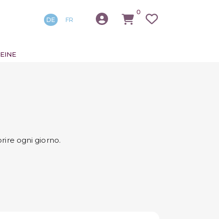
0
DE
FR
EINE
rire ogni giorno.