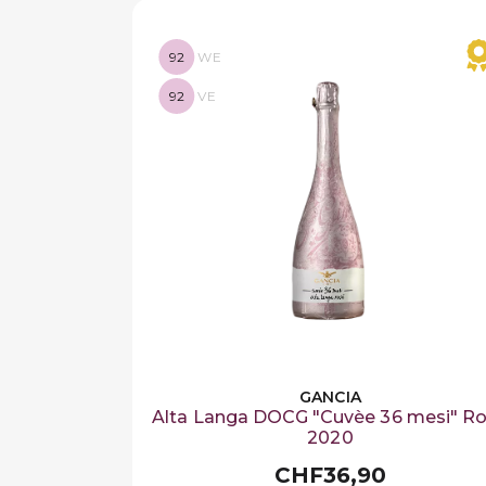
92
WE
92
VE
GANCIA
Alta Langa DOCG "Cuvèe 36 mesi" R
2020
CHF36,90