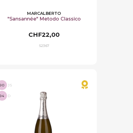
MARCALBERTO
"Sansannée" Metodo Classico
CHF22,00
S2367
90
JS
94
D