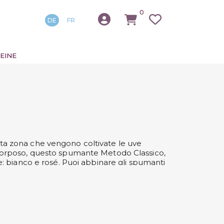
0
DE
FR
EINE
esta zona che vengono coltivate le uve
 corposo, questo spumante Metodo Classico,
ie: bianco e rosé. Puoi abbinare gli spumanti
ori fruttati e di crosta di pane. Scopri gli
r te da Svinando!