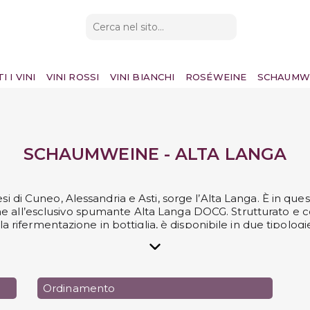
I I VINI
VINI ROSSI
VINI BIANCHI
ROSÉWEINE
SCHAUMW
SCHAUMWEINE - ALTA LANGA
si di Cuneo, Alessandria e Asti, sorge l’Alta Langa. È in qu
e all’esclusivo spumante Alta Langa DOCG. Strutturato e
 rifermentazione in bottiglia, è disponibile in due tipolog
ure a piatti della tradizione piemontese per esaltarne i sent
ntanafredda, di Roccasanta e degli altri produttori scelti pe
Ordinamento