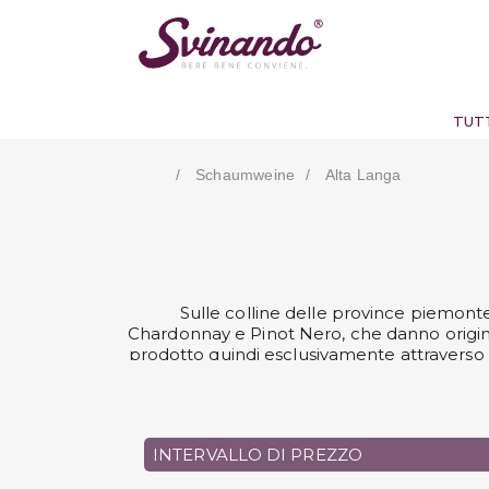
TUTT
Schaumweine
Alta Langa
Sulle colline delle province piemonte
Chardonnay e Pinot Nero, che danno origin
prodotto quindi esclusivamente attraverso la
Alta Langa a molluschi e primi di pesce opp
Alta Langa di Fo
INTERVALLO DI PREZZO