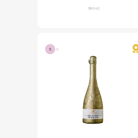
S8042
5
B