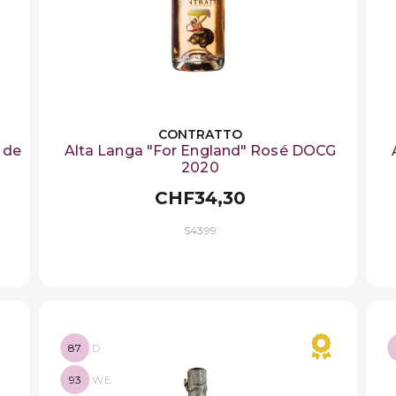
CONTRATTO
 de
Alta Langa "For England" Rosé DOCG
2020
CHF34,30
S4399
87
D
93
WE